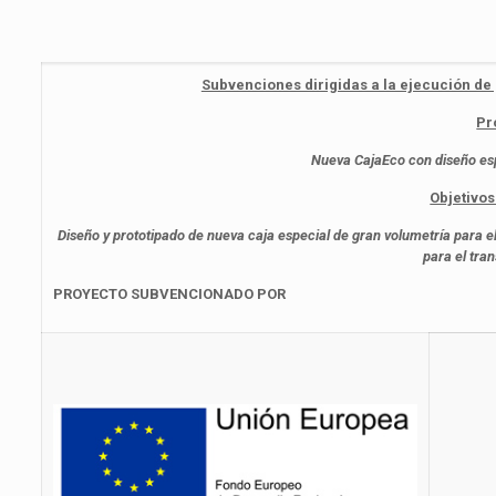
Subvenciones dirigidas a la ejecución de 
Pr
Nueva CajaEco con diseño esp
Objetivos
Diseño y prototipado de nueva caja especial de gran volumetría para
para el tra
PROYECTO SUBVENCIONADO POR