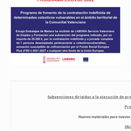
Subvenciones dirigidas a la ejecución de pro
Pr
Nuevos materiales para nuevos
Obj