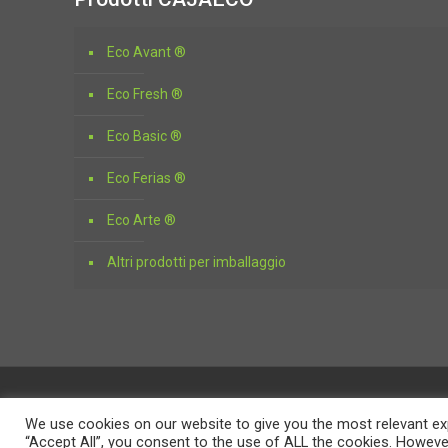
Eco Avant ®
Eco Fresh ®
Eco Basic ®
Eco Ferias ®
Eco Arte ®
Altri prodotti per imballaggio
© Encaja Embalajes & Trading
We use cookies on our website to give you the most relevant exp
Localícenos cerca de Vd.
“Accept All”, you consent to the use of ALL the cookies. However