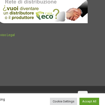
viso Legal
king
Cookie Settings
Accept All