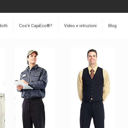
otti
Cos’è CajaEco®?
Video e istruzioni
Blog