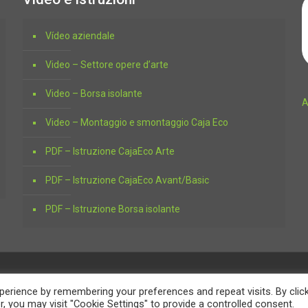
Vídeo aziendale
Video – Settore opere d’arte
Video – Borsa isolante
A
Video – Montaggio e smontaggio Caja Eco
PDF – Istruzione CajaEco Arte
PDF – Istruzione CajaEco Avant/Basic
PDF – Istruzione Borsa isolante
erience by remembering your preferences and repeat visits. By clic
, you may visit "Cookie Settings" to provide a controlled consent.