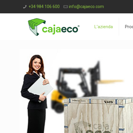
+34 984 106 600
info@cajaeco.com
L’azienda
Prod