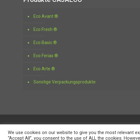
Eco Avant ®
Eco Fresh ®
Eco Basic ®
Eco Ferias ®
Eco Arte ®
Sonstige Verpackungsprodukte
© Encaja Embalajes & Trading
We use cookies on our website to give you the most relevant exp
Localícenos cerca de Vd.
“Accept All”, you consent to the use of ALL the cookies. However