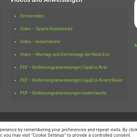
Firmenvideo
Video – Sparte Kunstwerke
Video – Isoliertasche
A
Video – Montaje und Demontage der Kiste Eco
PDF – Bedienungsanweisungen CajaEco Arte
PDF – Bedienungsanweisungen CajaEco Avant/Basic
PDF – Bedienungsanweisungen Isoliertasche
erience by remembering your preferences and repeat visits. By clic
, you may visit "Cookie Settings" to provide a controlled consent.