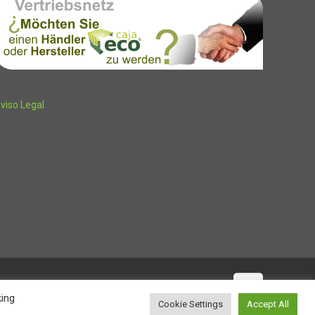
viso Legal
king
Cookie Settings
Accept All