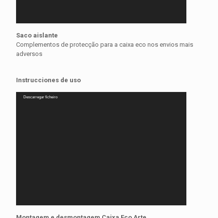
Saco aislante
Complementos de protecção para a caixa eco nos envios mais
adversos
Instrucciones de uso
Reprodutor
Descarregar ficheiro
de
vídeo
Montagem e desmontagem Caixa Eco Arte