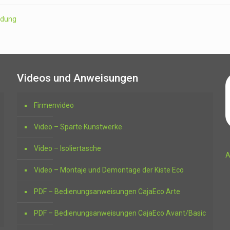
indung
Videos und Anweisungen
Firmenvideo
Video – Sparte Kunstwerke
Video – Isoliertasche
A
Video – Montaje und Demontage der Kiste Eco
PDF – Bedienungsanweisungen CajaEco Arte
PDF – Bedienungsanweisungen CajaEco Avant/Basic