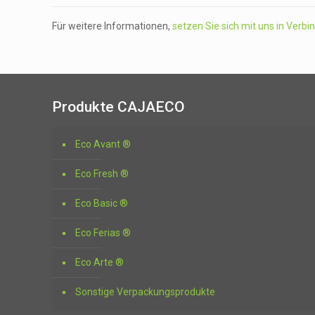
Für weitere Informationen,
setzen Sie sich mit uns in Verb
Produkte CAJAECO
Eco Avant ®
Eco Fresh ®
Eco Basic ®
Eco Ferias ®
Eco Arte ®
Sonstige Verpackungsprodukte