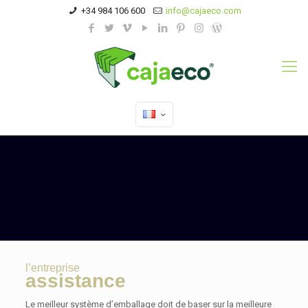
+34 984 106 600
info@cajaeco.com
l’entreprise
assistance
Le meilleur système d’emballage doit de baser sur la meilleure